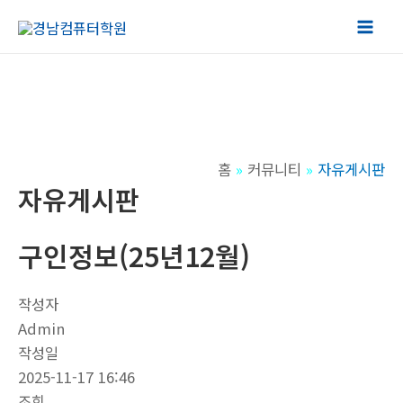
콘
텐
Mai
츠
Men
로
건
너
뛰
홈
커뮤니티
자유게시판
기
자유게시판
구인정보(25년12월)
작성자
Admin
작성일
2025-11-17 16:46
조회