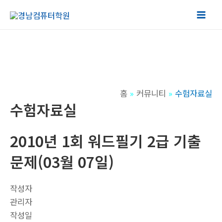
콘
텐
Mai
츠
Men
로
건
너
뛰
홈
커뮤니티
수험자료실
기
수험자료실
2010년 1회 워드필기 2급 기출
문제(03월 07일)
작성자
관리자
작성일