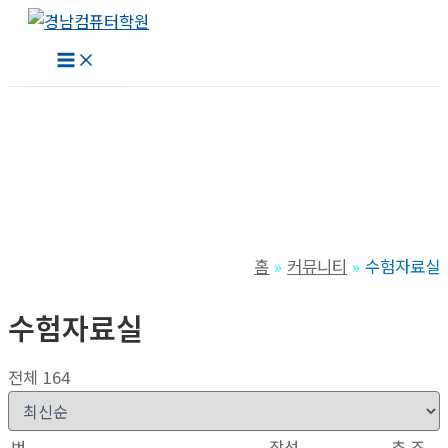
콘
텐
Main
츠
Menu
로
건
너
뛰
기
홈
커뮤니티
수험자료실
수험자료실
전체 164
번
작성
추
조