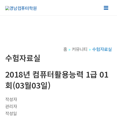
콘
텐
Mai
츠
Men
로
건
너
뛰
홈
커뮤니티
수험자료실
기
수험자료실
2018년 컴퓨터활용능력 1급 01
회(03월03일)
작성자
관리자
작성일