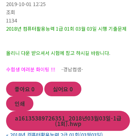
2019-10-01 12:25
조회
1134
2018년 컴퓨터활용능력 1급 01회 03월 03일 시행 기출문제
올리니 다운 받으셔서 시험에 참고 하시길 바람니다
.
수험생 여려분 화이팅 !!!
-경남컴샘-
좋아요
0
싫어요
0
인쇄
a16135389726351_2018년03월03일-1급
(1회).hwp
«
2018년 컴퓨터활용능력 2급 01회(03월03일)