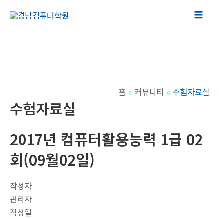
콘
텐
Mai
츠
Men
로
건
너
뛰
홈
커뮤니티
수험자료실
기
수험자료실
2017년 컴퓨터활용능력 1급 02
회(09월02일)
작성자
관리자
작성일