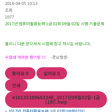
2018-04-05 10:13
조회
1077
2017년 컴퓨터활용능력 1급 02회 09월 02일 시행 기출문제
올리니 다운 받으셔서 시험에 참고 하시길 바람니다
.
수험생 여려분 화이팅 !!!
-경남컴샘-
좋아요
0
싫어요
0
인쇄
e16135389603340_2017년09월02일-1급
(1회).hwp
«
2017년 컴퓨터활용능력 2급 02회(09월02일)